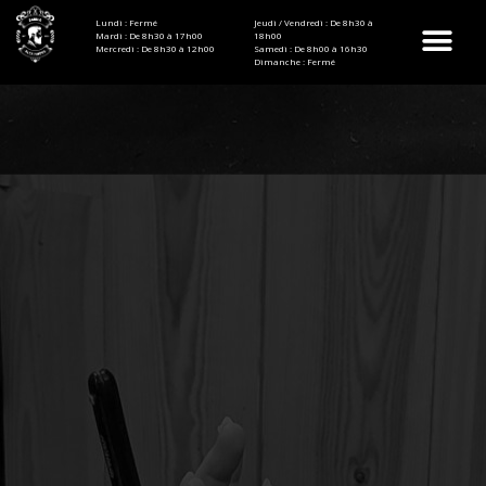
Lundi : Fermé
Jeudi / Vendredi : De 8h30 à
Mardi : De 8h30 à 17h00
18h00
Mercredi : De 8h30 à 12h00
Samedi : De 8h00 à 16h30
Dimanche : Fermé